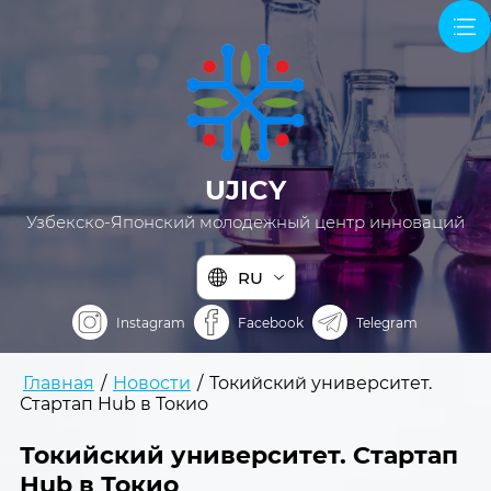
UJICY
Узбекско-Японский молодежный центр инноваций
RU
Instagram
Facebook
Telegram
Главная
/
Новости
/
Токийский университет.
Стартап Hub в Токио
Токийский университет. Стартап
Hub в Токио