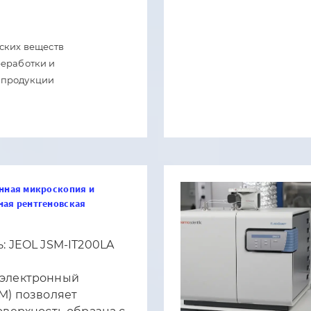
еских веществ
реработки и
 продукции
нная микроскопия и
ная рентгеновская
: JEOL JSM-IT200LA
электронный
М) позволяет