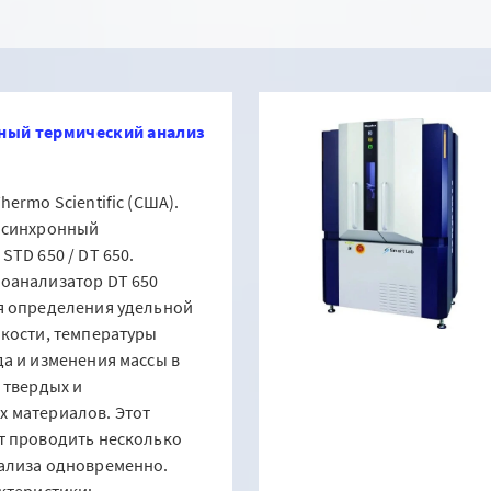
ый термический анализ
ermo Scientific (США).
 синхронный
STD 650 / DT 650.
оанализатор DT 650
я определения удельной
кости, температуры
а и изменения массы в
 твердых и
 материалов. Этот
т проводить несколько
ализа одновременно.
ктеристики: