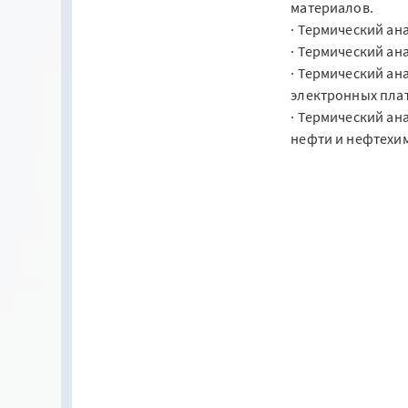
материалов.
· Термический ан
· Термический ан
· Термический ан
электронных плат
· Термический ан
нефти и нефтехи