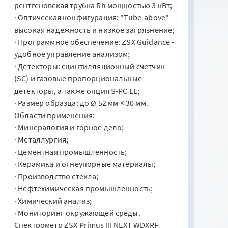
рентгеновская трубка Rh мощностью 3 кВт;
· Оптическая конфигурация: "Tube-above" -
высокая надежность и низкое загрязнение;
· Программное обеспечение: ZSX Guidance -
удобное управление анализом;
· Детекторы: сцинтилляционный счетчик
(SC) и газовые пропорциональные
детекторы, а также опция S-PC LE;
· Размер образца: до Ø 52 мм × 30 мм.
Области применения:
· Минералогия и горное дело;
· Металлургия;
· Цементная промышленность;
· Керамика и огнеупорные материалы;
· Производство стекла;
· Нефтехимическая промышленность;
· Химический анализ;
· Мониторинг окружающей среды.
Спектрометр ZSX Primus III NEXT WDXRF