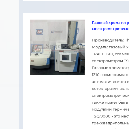
Газовый хроматогр
спектрометрическ
Производитель: Th
Модель: газовый х
TRACE 1310, совме
спектрометром TS
Газовые хроматог
1310 совместимы с
автоматического 
детекторами, вкл
спектрометрическ
также может быть
модулями термиче
TSQ 9000 - это на
трехквадрупольный