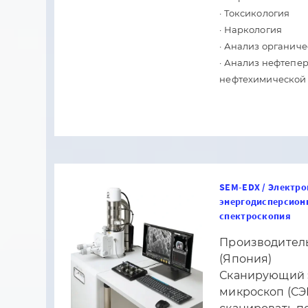
· Токсикология
· Наркология
· Анализ органич
· Анализ нефтепе
нефтехимической
SEM-EDX / Электро
энергодисперсион
спектроскопия
Производитель
(Япония)
Сканирующий 
микроскоп (СЭ