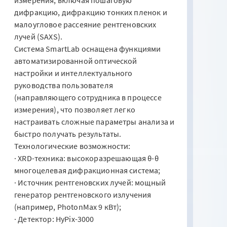
дифракцию, дифракцию тонких пленок и
малоугловое рассеяние рентгеновских
лучей (SAXS).
Система SmartLab оснащена функциями
автоматизированной оптической
настройки и интеллектуального
руководства пользователя
(направляющего сотрудника в процессе
измерения), что позволяет легко
настраивать сложные параметры анализа и
быстро получать результаты.
Технологические возможности:
· XRD-техника: высокоразрешающая θ-θ
многоцелевая дифракционная система;
· Источник рентгеновских лучей: мощный
генератор рентгеновского излучения
(например, PhotonMax 9 кВт);
· Детектор: HyPix-3000