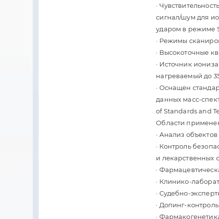
· Чувствительнос
сигнал/шум для и
ударом в режиме S
· Режимы сканиро
· Высокоточные кв
· Источник ионизац
нагреваемый до 35
· Оснащен станда
данных масс-спектр
of Standards and T
Области примене
· Анализ объекто
· Контроль безоп
и лекарственных 
· Фармацевтичес
· Клинико-лабора
· Судебно-экспер
· Допинг-контроль
· Фармакогенетик