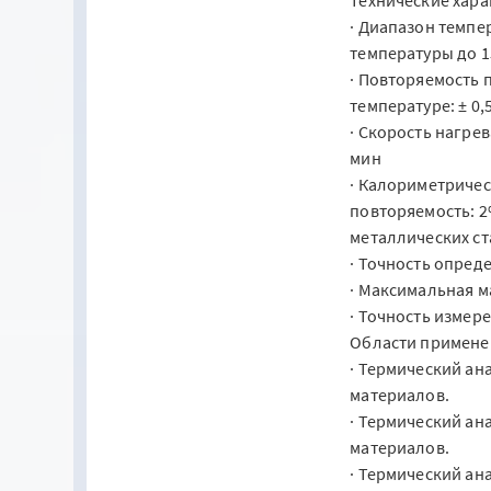
· Диапазон темпе
температуры до 1
· Повторяемость 
температуре: ± 0,5
· Скорость нагрев
мин
· Калориметричес
повторяемость: 2
металлических ст
· Точность опред
· Максимальная ма
· Точность измер
Области примене
· Термический ан
материалов.
· Термический а
материалов.
· Термический ан