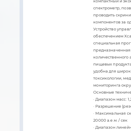
компактный и эко
спектрометр, поз
проводить скрини
компонентов за о
Устройство управ
обеспечением Xcal
специальная прог
предназначенная 
количественного 
пищевых продуктах
удобна для широк
токсикологии, ме
мониторинга окр
Основные техниче
· Диапазон масс: 1,
· Разрешение (резо
· Максимальная с
20000 а.е.м. / сек
· Диапазон линейн