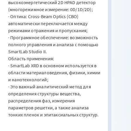
высокоэнергетический 2D HPAD детектор
(многорежимное измерение: 0D/1D/2D);
· Оптика: Cross-Beam Optics (CBO)
автоматически переключается между
режимами отражения и пропускания;
· Программное обеспечение: возможность
полного управления и анализа с помощью
SmartLab Studio II.
Область применения:
· SmartLab XRD в основном используется в
области материаловедения, физики, химии
и нанотехнологий;
· Это важный аналитический метод для
определения структуры вещества,
распределения фаз, измерения
параметров решетки, а также анализа
тонких пленок и эпитаксиальных структур.