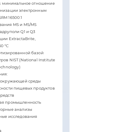
ть: минимальное отношение
онизации электронным
RM 16500:1
вания MS и MS/MS
адруполи Q1 и Q3
ии ExtractaBrite,
0 °C
ртизированной базой
ов NIST (National Institute
echnology)
ния:
в окружающей среды
асности пищевых продуктов
средств
кая промышленность
торные анализы
тные исследования
а