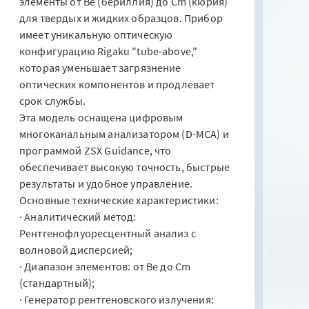
элементы от Be (бериллия) до Cm (кюрия)
для твердых и жидких образцов. Прибор
имеет уникальную оптическую
конфигурацию Rigaku "tube-above,"
которая уменьшает загрязнение
оптических компонентов и продлевает
срок службы.
Эта модель оснащена цифровым
многоканальным анализатором (D-MCA) и
программой ZSX Guidance, что
обеспечивает высокую точность, быстрые
результаты и удобное управление.
Основные технические характеристики:
· Аналитический метод:
Рентгенофлуоресцентный анализ с
волновой дисперсией;
· Диапазон элементов: от Be до Cm
(стандартный);
· Генератор рентгеновского излучения: