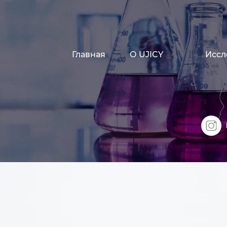
Главная
О UJICY
Иссл