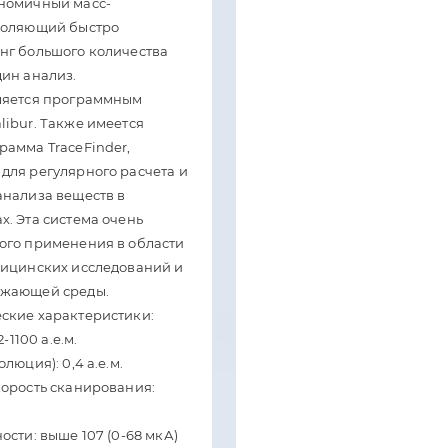
номичный масс-
воляющий быстро
нг большого количества
дин анализ.
ляется программным
ibur. Также имеется
рамма TraceFinder,
для регулярного расчета и
анализа веществ в
. Эта система очень
ого применения в области
дицинских исследований и
ужающей среды.
ские характеристики:
2-1100 а.е.м.
люция): 0,4 а.е.м.
корость сканирования:
ости: выше 107 (0-68 мкА)