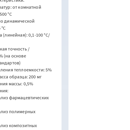
ратур: от комнатной
500 °C
по динамической
 °C
а (линейная): 0,1-100 °C/
кая точность /
% (на основе
андартов)
еления теплоемкости: 5%
сса образца: 200 мг
ения массы: 0,5%
ния:
ализ фармацевтических
нализ полимерных
ализ композитных