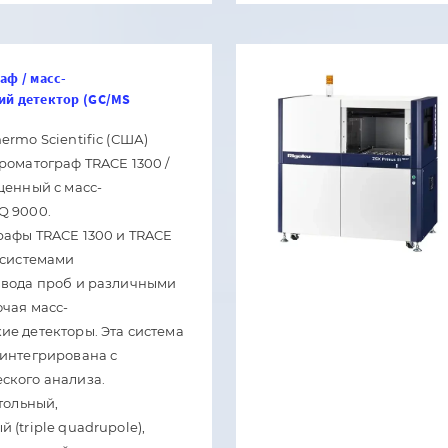
аф / масс-
ий детектор (GC/MS
ermo Scientific (США)
роматограф TRACE 1300 /
щенный с масс-
Q 9000.
рафы TRACE 1300 и TRACE
 системами
ввода проб и различными
ючая масс-
ие детекторы. Эта система
 интегрирована с
ского анализа.
стольный,
 (triple quadrupole),